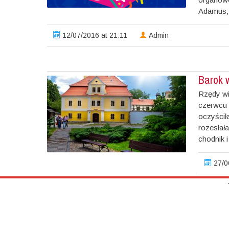
Adamus, 
12/07/2016 at 21:11
Admin
Barok 
Rzędy wi
czerwcu 
oczyściła
rozesłał
chodnik i
27/0
←
NEWER