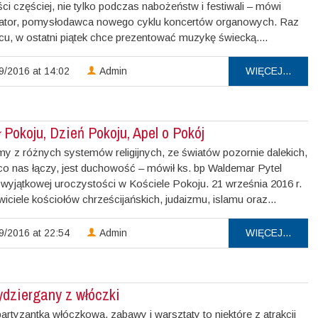
ci częściej, nie tylko podczas nabożeństw i festiwali – mówi
ator, pomysłodawca nowego cyklu koncertów organowych. Raz
cu, w ostatni piątek chce prezentować muzykę świecką....
9/2016 at 14:02
Admin
WIĘCEJ...
 Pokoju, Dzień Pokoju, Apel o Pokój
my z różnych systemów religijnych, ze światów pozornie dalekich,
 co nas łączy, jest duchowość – mówił ks. bp Waldemar Pytel
wyjątkowej uroczystości w Kościele Pokoju. 21 września 2016 r.
iciele kościołów chrześcijańskich, judaizmu, islamu oraz...
9/2016 at 22:54
Admin
WIĘCEJ...
ydziergany z włóczki
artyzantka włóczkowa, zabawy i warsztaty to niektóre z atrakcji