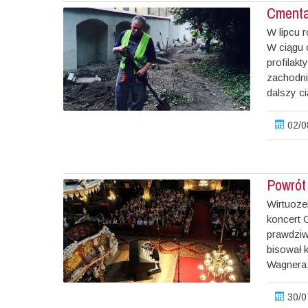
Cmenta
W lipcu 
W ciągu 
profilak
zachodni
dalszy ci
02/0
Powrót 
Wirtuoze
koncert 
prawdziw
bisował 
Wagnera, 
30/0