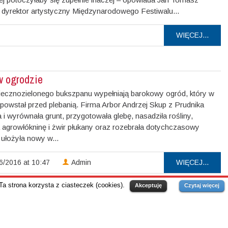
dyrektor artystyczny Międzynarodowego Festiwalu...
WIĘCEJ...
w ogrodzie
ecznozielonego bukszpanu wypełniają barokowy ogród, który w
powstał przed plebanią. Firma Arbor Andrzej Skup z Prudnika
 i wyrównała grunt, przygotowała glebę, nasadziła rośliny,
a agrowłókninę i żwir płukany oraz rozebrała dotychczasowy
 ułożyła nowy w...
6/2016 at 10:47
Admin
WIĘCEJ...
Ta strona korzysta z ciasteczek (cookies).
Akceptuję
Czytaj więcej
OLDER
→