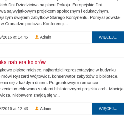
kich Dni Dziedzictwa na placu Pokoju. Europejskie Dni
twa są wyjątkowym projektem społecznym i edukacyjnym,
ejszym świętem zabytków Starego Kontynentu. Pomysł powstał
. w Granadzie podczas Konferencji...
9/2016 at 14:45
Admin
WIĘCEJ...
eka nabiera kolorów
ątkowo piękne miejsce, najbardziej reprezentacyjne w budynku
 – mówi Ryszard Wójtowicz, konserwator zabytków o bibliotece,
ienia się z każdym dniem. Po gruntownym remoncie
zenie umeblowano szafami bibliotecznymi projektu arch. Macieja
icza. Niebawem znajdą się w...
8/2016 at 12:43
Admin
WIĘCEJ...