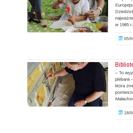
Europejs
Dziedzic
najważni
w 1985 r
05/0
Bibliot
– To wyj
plebanii
która zm
pomieszc
Małachow
18/0