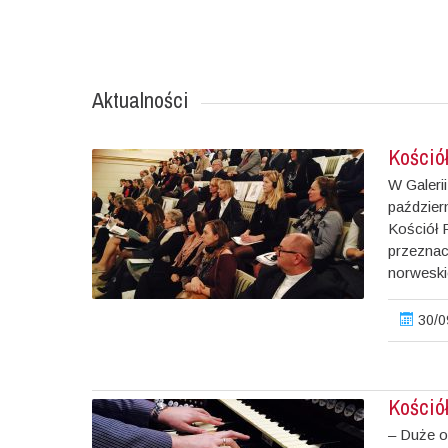
Aktualności
Kośció
W Galeri
paździer
Kościół 
przeznac
norweski
30/0
Kościół
– Duże o