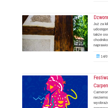
Dzwonn
Już za ki
udostępn
także os
chodniko
naprawion
14/0
Festiwa
Carpen
Cameron 
nieziems
wyobraże
organowe