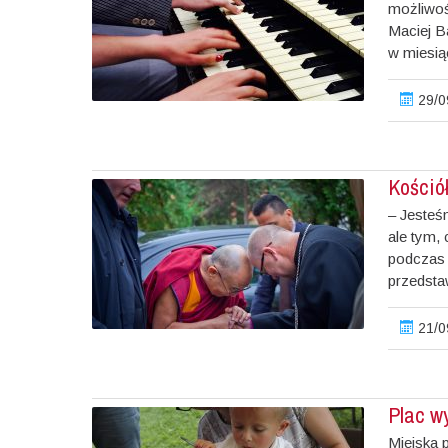
możliwoś
Maciej B
w miesią
29/0
Kościół
– Jesteś
ale tym,
podczas 
przedstaw
21/0
Plac w
Miejska p