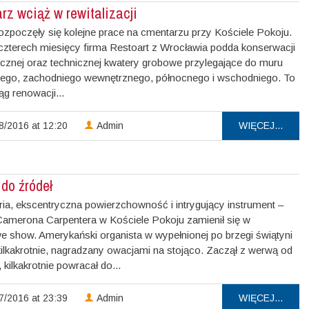
rz wciąż w rewitalizacji
rozpoczęły się kolejne prace na cmentarzu przy Kościele Pokoju.
czterech miesięcy firma Restoart z Wrocławia podda konserwacji
tycznej oraz technicznej kwatery grobowe przylegające do muru
ego, zachodniego wewnętrznego, północnego i wschodniego. To
ąg renowacji...
8/2016 at 12:20
Admin
WIĘCEJ...
do źródeł
ria, ekscentryczna powierzchowność i intrygujący instrument –
Camerona Carpentera w Kościele Pokoju zamienił się w
e show. Amerykański organista w wypełnionej po brzegi świątyni
kilkakrotnie, nagradzany owacjami na stojąco. Zaczął z werwą od
kilkakrotnie powracał do...
7/2016 at 23:39
Admin
WIĘCEJ...