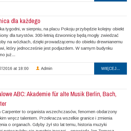
ica dla każdego
lka tygodni, w sierpniu, na placu Pokoju przybędzie kolejny obiekt
iony dla turystów. 300-letnią dzwonnicę będą mogły zwiedzać
oby na wózkach, dzięki prowadzącemu do obiektu drewnianemu
wi, który jednocześnie jest podjazdem. W samym budynku
o już...
7/2016 at 18:00
Admin
WIĘCEJ...
lowe ABC: Akademie für alte Musik Berlin, Bach,
ter
Carpenter to organista wszechczasów, fenomen obdarzony
kim wręcz talentem. Przekracza wszelkie granice i zmienia
nia o organach. Gdyby żył sto lat temu, historia muzyki
j potoczyłaby się zupełnie inaczej – opowiada Jan Tomasz