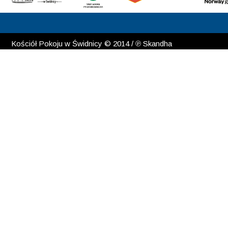
Kościół Pokoju w Świdnicy © 2014 / ℗ Skandha