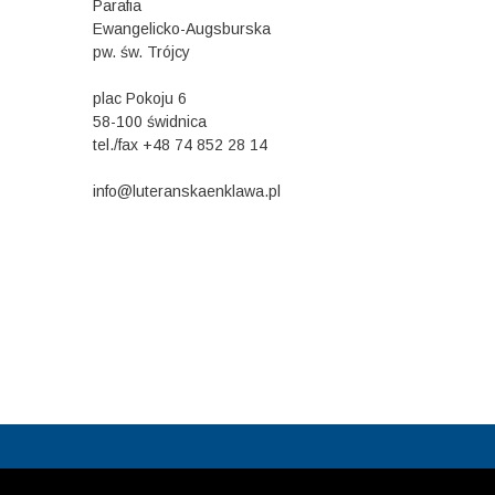
Parafia
Ewangelicko-Augsburska
pw. św. Trójcy
plac Pokoju 6
58-100 świdnica
tel./fax +48 74 852 28 14
info@luteranskaenklawa.pl