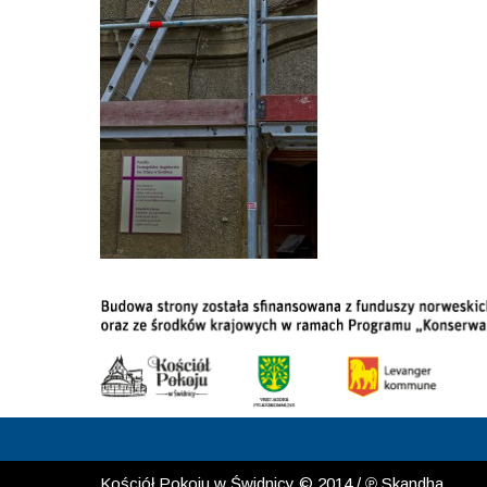
Kościół Pokoju w Świdnicy © 2014 / ℗ Skandha