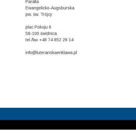
Parafia
Ewangelicko-Augsburska
pw. św. Trójcy
plac Pokoju 6
58-100 świdnica
tel./fax +48 74 852 28 14
info@luteranskaenklawa.pl