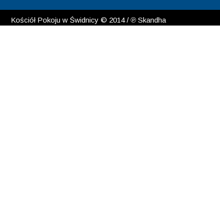
Kościół Pokoju w Świdnicy © 2014 / ℗ Skandha