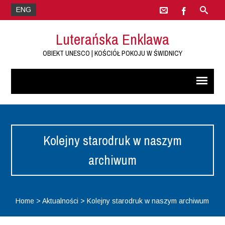
ENG
Luterańska Enklawa
OBIEKT UNESCO | KOŚCIÓŁ POKOJU W ŚWIDNICY
Kolejny starodruk w naszym
archiwum
Home
>
Aktualności
>
Kolejny starodruk w naszym archiwum