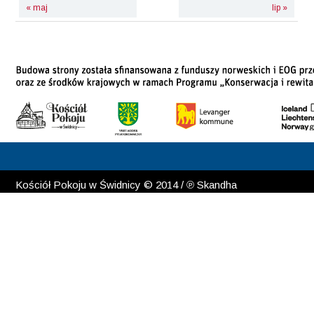
« maj
lip »
Kościół Pokoju w Świdnicy © 2014 / ℗ Skandha